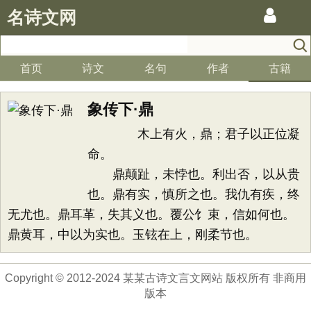
名诗文网
首页
诗文
名句
作者
古籍
象传下·鼎
木上有火，鼎；君子以正位凝
命。
鼎颠趾，未悖也。利出否，以从贵
也。鼎有实，慎所之也。我仇有疾，终
无尤也。鼎耳革，失其义也。覆公饣束，信如何也。
鼎黄耳，中以为实也。玉铉在上，刚柔节也。
Copyright © 2012-2024 某某古诗文言文网站 版权所有 非商用
版本