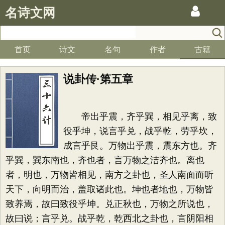
名诗文网
首页
诗文
名句
作者
古籍
说卦传·第五章
帝出乎震，齐乎巽，相见乎离，致
役乎坤，说言乎兑，战乎乾，劳乎坎，
成言乎艮。万物出乎震，震东方也。齐
乎巽，巽东南也，齐也者，言万物之洁齐也。离也
者，明也，万物皆相见，南方之卦也，圣人南面而听
天下，向明而治，盖取诸此也。坤也者地也，万物皆
致养焉，故曰致役乎坤。兑正秋也，万物之所说也，
故曰说；言乎兑。战乎乾，乾西北之卦也，言阴阳相