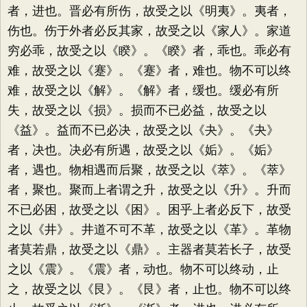
者，进也。晋必有所伤，故受之以《明夷》。夷者，
伤也。伤于外者必反其家，故受之以《家人》。家道
穷必乖，故受之以《睽》。《睽》者，乖也。乖必有
难，故受之以《蹇》。《蹇》者，难也。物不可以终
难，故受之以《解》。《解》者，缓也。缓必有所
失，故受之以《损》。损而不已必益，故受之以
《益》。益而不已必决，故受之以《夬》。《夬》
者，决也。决必有所遇，故受之以《姤》。《姤》
者，遇也。物相遇而后聚，故受之以《萃》。《萃》
者，聚也。聚而上者谓之升，故受之以《升》。升而
不已必困，故受之以《困》。困乎上者必反下，故受
之以《井》。井道不可不革，故受之以《革》。革物
者莫若鼎，故受之以《鼎》。主器者莫若长子，故受
之以《震》。《震》者，动也。物不可以终动，止
之，故受之以《艮》。《艮》者，止也。物不可以终