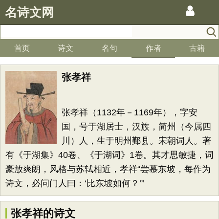
名诗文网
首页
诗文
名句
作者
古籍
张孝祥
张孝祥（1132年－1169年），字安
国，号于湖居士，汉族，简州（今属四
川）人，生于明州鄞县。宋朝词人。著
有《于湖集》40卷、《于湖词》1卷。其才思敏捷，词
豪放爽朗，风格与苏轼相近，孝祥“尝慕东坡，每作为
诗文，必问门人曰：‘比东坡如何？’”
张孝祥的诗文