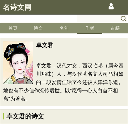
名诗文网
首页
诗文
名句
作者
古籍
卓文君
卓文君，汉代才女，西汉临邛（属今四
川邛崃）人，与汉代著名文人司马相如
的一段爱情佳话至今还被人津津乐道。
她也有不少佳作流传后世。以“愿得一心人白首不相
离”为著名。
卓文君的诗文