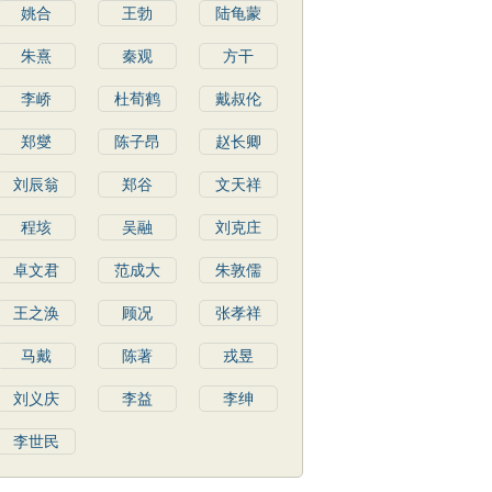
姚合
王勃
陆龟蒙
朱熹
秦观
方干
李峤
杜荀鹤
戴叔伦
郑燮
陈子昂
赵长卿
刘辰翁
郑谷
文天祥
程垓
吴融
刘克庄
卓文君
范成大
朱敦儒
王之涣
顾况
张孝祥
马戴
陈著
戎昱
刘义庆
李益
李绅
李世民