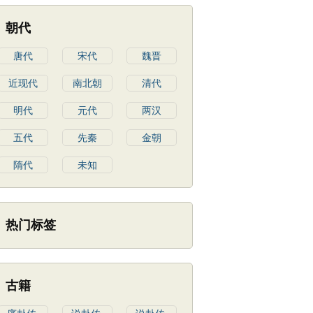
朝代
唐代
宋代
魏晋
近现代
南北朝
清代
明代
元代
两汉
五代
先秦
金朝
隋代
未知
热门标签
古籍