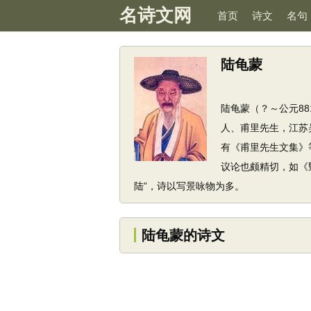
名诗文网
首页
诗文
名句
陆龟蒙
陆龟蒙（？～公元8
人、甫里先生，江苏
有《甫里先生文集》
议论也颇精切，如《
陆”，诗以写景咏物为多。
陆龟蒙的诗文