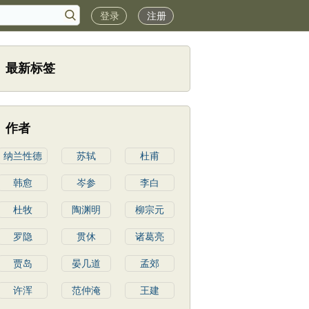
登录
注册
最新标签
作者
纳兰性德
苏轼
杜甫
韩愈
岑参
李白
杜牧
陶渊明
柳宗元
罗隐
贯休
诸葛亮
贾岛
晏几道
孟郊
许浑
范仲淹
王建