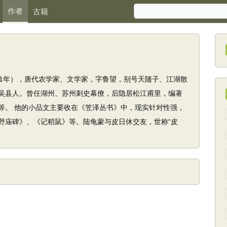
作者
古籍
81年），唐代农学家、文学家，字鲁望，别号天随子、江湖散
吴县人。曾任湖州、苏州刺史幕僚，后隐居松江甫里，编著
等。 他的小品文主要收在《笠泽丛书》中，现实针对性强，
野庙碑》、《记稻鼠》等。陆龟蒙与皮日休交友，世称“皮