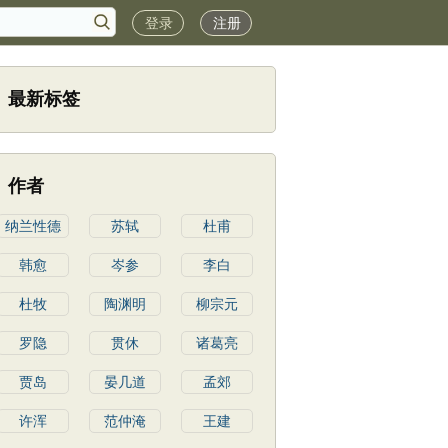
登录
注册
最新标签
作者
纳兰性德
苏轼
杜甫
韩愈
岑参
李白
杜牧
陶渊明
柳宗元
罗隐
贯休
诸葛亮
贾岛
晏几道
孟郊
许浑
范仲淹
王建