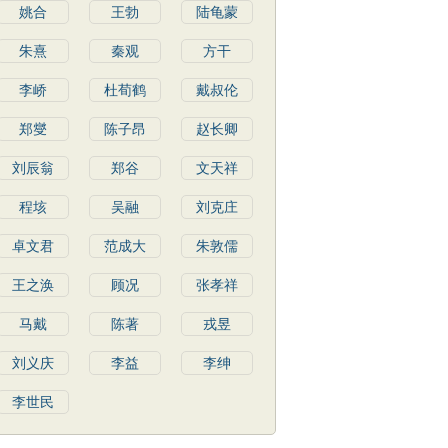
姚合
王勃
陆龟蒙
朱熹
秦观
方干
李峤
杜荀鹤
戴叔伦
郑燮
陈子昂
赵长卿
刘辰翁
郑谷
文天祥
程垓
吴融
刘克庄
卓文君
范成大
朱敦儒
王之涣
顾况
张孝祥
马戴
陈著
戎昱
刘义庆
李益
李绅
李世民