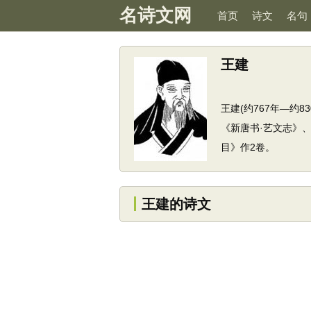
名诗文网
首页
诗文
名句
王建
王建(约767年—约
《新唐书·艺文志》
目》作2卷。
王建的诗文