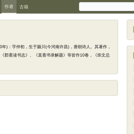
作者
古籍
830年)：字仲初，生于颍川(今河南许昌)，唐朝诗人。其著作，
、《郡斋读书志》、《直斋书录解题》等皆作10卷，《崇文总