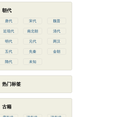
朝代
唐代
宋代
魏晋
近现代
南北朝
清代
明代
元代
两汉
五代
先秦
金朝
隋代
未知
热门标签
古籍