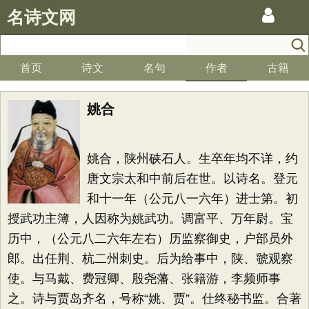
名诗文网
首页
诗文
名句
作者
古籍
姚合
姚合，陕州硖石人。生卒年均不详，约
唐文宗太和中前后在世。以诗名。登元
和十一年（公元八一六年）进士第。初
授武功主簿，人因称为姚武功。调富平、万年尉。宝
历中，（公元八二六年左右）历监察御史，户部员外
郎。出任荆、杭二州刺史。后为给事中，陕、虢观察
使。与马戴、费冠卿、殷尧藩、张籍游，李频师事
之。诗与贾岛齐名，号称“姚、贾”。仕终秘书监。合著