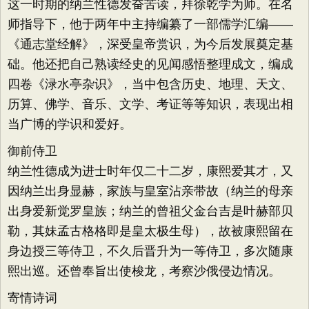
这一时期的纳兰性德发奋苦读，拜徐乾学为师。在名
师指导下，他于两年中主持编纂了一部儒学汇编——
《通志堂经解》，深受皇帝赏识，为今后发展奠定基
础。他还把自己熟读经史的见闻感悟整理成文，编成
四卷《渌水亭杂识》，当中包含历史、地理、天文、
历算、佛学、音乐、文学、考证等等知识，表现出相
当广博的学识和爱好。
御前侍卫
纳兰性德成为进士时年仅二十二岁，康熙爱其才，又
因纳兰出身显赫，家族与皇室沾亲带故（纳兰的母亲
出身爱新觉罗皇族；纳兰的曾祖父金台吉是叶赫部贝
勒，其妹孟古格格即是皇太极生母），故被康熙留在
身边授三等侍卫，不久后晋升为一等侍卫，多次随康
熙出巡。还曾奉旨出使梭龙，考察沙俄侵边情况。
寄情诗词