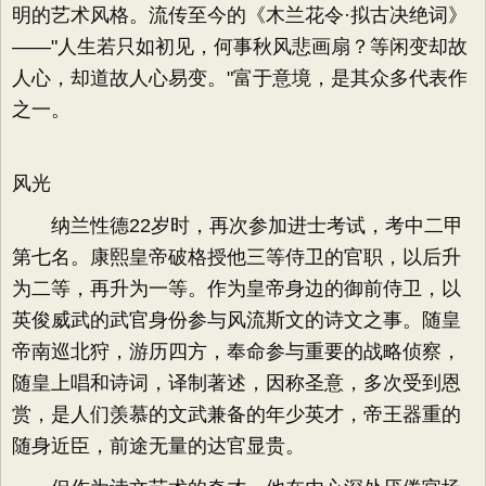
明的艺术风格。流传至今的《木兰花令·拟古决绝词》
——"人生若只如初见，何事秋风悲画扇？等闲变却故
人心，却道故人心易变。"富于意境，是其众多代表作
之一。
风光
纳兰性德22岁时，再次参加进士考试，考中二甲
第七名。康熙皇帝破格授他三等侍卫的官职，以后升
为二等，再升为一等。作为皇帝身边的御前侍卫，以
英俊威武的武官身份参与风流斯文的诗文之事。随皇
帝南巡北狩，游历四方，奉命参与重要的战略侦察，
随皇上唱和诗词，译制著述，因称圣意，多次受到恩
赏，是人们羡慕的文武兼备的年少英才，帝王器重的
随身近臣，前途无量的达官显贵。