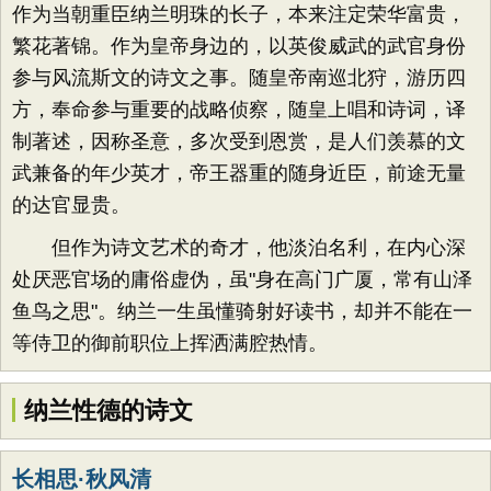
作为当朝重臣纳兰明珠的长子，本来注定荣华富贵，
繁花著锦。作为皇帝身边的，以英俊威武的武官身份
参与风流斯文的诗文之事。随皇帝南巡北狩，游历四
方，奉命参与重要的战略侦察，随皇上唱和诗词，译
制著述，因称圣意，多次受到恩赏，是人们羡慕的文
武兼备的年少英才，帝王器重的随身近臣，前途无量
的达官显贵。
但作为诗文艺术的奇才，他淡泊名利，在内心深
处厌恶官场的庸俗虚伪，虽"身在高门广厦，常有山泽
鱼鸟之思"。纳兰一生虽懂骑射好读书，却并不能在一
等侍卫的御前职位上挥洒满腔热情。
纳兰性德的诗文
长相思·秋风清