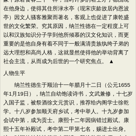
在他身边，使得其住所渌水亭（现宋庆龄故居内恩波
亭）因文人骚客雅聚而著名，客观上也促进了康乾盛
世的文化繁荣。究其原因，纳兰性德在一定程度上可
以和汉族知识分子学到他所倾慕的汉文化知识，而更
重要的是他自身有着不同于一般满清贵族纨绔子弟的
远大理想和高尚人格，这就显然使得他的举动背离了
社会主流，从而成为后世的一个研究焦点。 ▲
人物生平
纳兰性德生于顺治十一年腊月十二日（公元1655
年1月19日），纳兰自幼饱读诗书，文武兼修，十七岁
入国子监，被祭酒徐文元赏识，推荐给内阁学士徐乾
学。十八岁参加顺天府乡试，考中举人。十九岁参加
会试中第，成为贡士。康熙十二年因病错过殿试。康
熙十五年补殿试，考中第二甲第七名，赐进士出身。