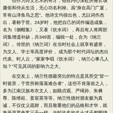
但作为诗文艺术的奇才，他在内心深处厌倦官场
庸俗和侍从生活，无心功名利禄。虽"身在高门广厦，
常有山泽鱼鸟之思"。他诗文均很出色，尤以词作杰
出，著称于世。24岁时，他把自己的词作编选成集，
名为《侧帽集》，又著《饮水词》，再后有人将两部
词集增遗补缺，共349首，编辑一处，合为《纳兰
词》。传世的《纳兰词》在当时社会上就享有盛誉，
为文人、学士等高度评价， 成为那个时代词坛的杰出
代表。时人云，"家家争唱《饮水词》，纳兰心事几人
知？"可见其词的影响力之大。
在交友上，纳兰性德最突出的特点是其所交"皆一
时俊异，于世所称落落难合者"，这些不肯落俗之人，
多为江南汉族布衣文人，如顾贞观、严绳孙、朱彝
尊、陈维崧、姜宸英等等。纳兰性德对朋友极为真
诚，不仅仗义疏财，而且敬重他们的品格和才华，就
象平原君食客三千一样，当时许多的名士才子都围绕