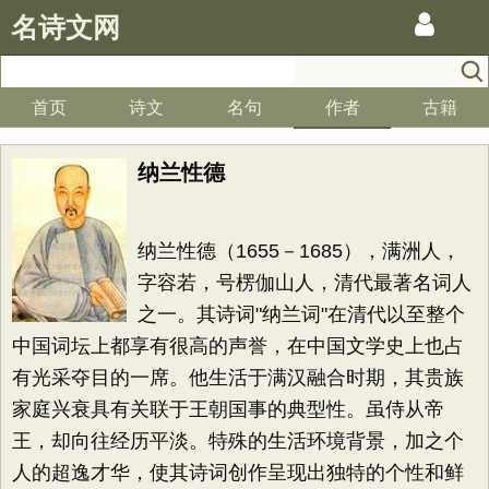
名诗文网
首页
诗文
名句
作者
古籍
纳兰性德
纳兰性德（1655－1685），满洲人，
字容若，号楞伽山人，清代最著名词人
之一。其诗词"纳兰词"在清代以至整个
中国词坛上都享有很高的声誉，在中国文学史上也占
有光采夺目的一席。他生活于满汉融合时期，其贵族
家庭兴衰具有关联于王朝国事的典型性。虽侍从帝
王，却向往经历平淡。特殊的生活环境背景，加之个
人的超逸才华，使其诗词创作呈现出独特的个性和鲜